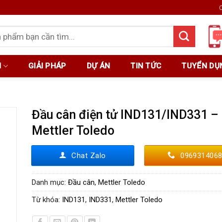
C
M
GIẢI PHÁP
DỰ ÁN
TIN TỨC
TUYỂN DỤ
Đầu cân điện tử IND131/IND331 –
Mettler Toledo
Chat Zalo
096931406
Danh mục:
Đầu cân
,
Mettler Toledo
Từ khóa:
IND131
,
IND331
,
Mettler Toledo