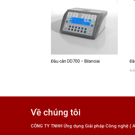
8 T6P – Keli
Đầu cân DD700 – Bilanciai
Đầ
5.
Về chúng tôi
CÔNG TY TNHH Ứng dụng Giải pháp Công nghệ ( 