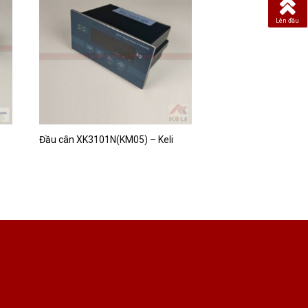
Lên đầu
Đầu cân XK3101N(KM05) – Keli