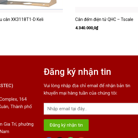
u cân XK3118T1-D Keli
Cân đếm điện tử QHC – Tscale
4.340.000,0
₫
Đăng ký nhận tin
ASTEC)
Vui lòng nhập địa chỉ email để nhận bản tin
khuyến mại hàng tuần của chúng tôi:
 Complex, 164
Xuân, Thành phố
 Gia Trí, phường
t Nam