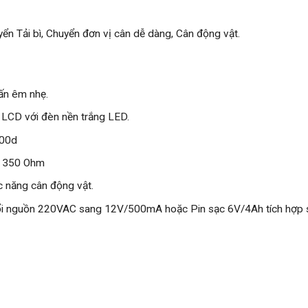
ển Tải bì, Chuyển đơn vị cân dễ dàng, Cân động vật.
ấn êm nhẹ.
 LCD với đèn nền trắng LED.
000d
ll 350 Ohm
c năng cân động vật.
ổi nguồn 220VAC sang 12V/500mA hoặc Pin sạc 6V/4Ah tích hợp 