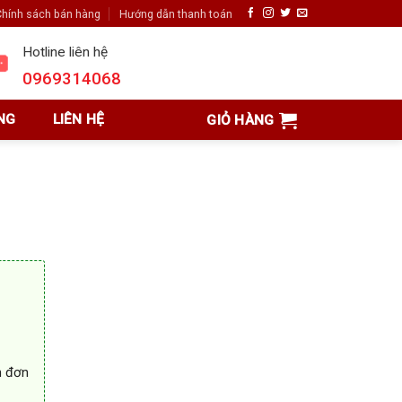
hính sách bán hàng
Hướng dẫn thanh toán
Hotline liên hệ
0969314068
NG
LIÊN HỆ
GIỎ HÀNG
n đơn