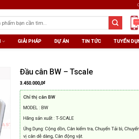
C
M
GIẢI PHÁP
DỰ ÁN
TIN TỨC
TUYỂN DỤ
Đầu cân BW – Tscale
₫
3.450.000,0
Chỉ thị cân BW
MODEL : BW
Hãng sản xuất : T-SCALE
Ứng Dụng: Cộng dồn, Cân kiểm tra, Chuyển Tải bì, Chuyể
vị cân dễ dàng, Cân động vật.