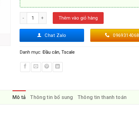
Đầu cân BW - Tscale số lượng
Thêm vào giỏ hàng
Chat Zalo
096931406
Danh mục:
Đầu cân
,
Tscale
Mô tả
Thông tin bổ sung
Thông tin thanh toán