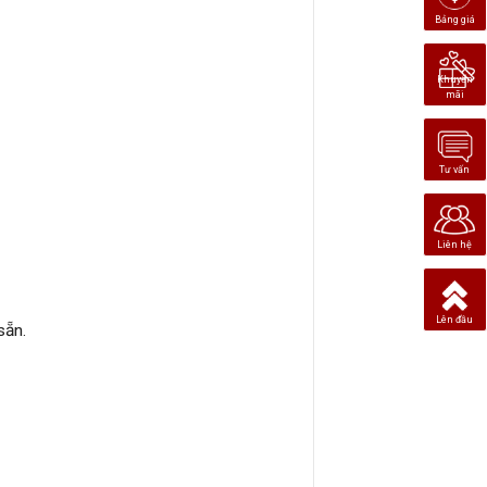
Bảng giá
Khuyến
mãi
Tư vấn
Liên hệ
Lên đầu
sẵn.