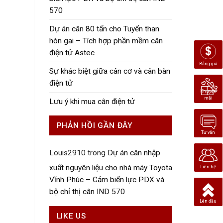
570
Dự án cân 80 tấn cho Tuyển than
hòn gai – Tích hợp phần mềm cân
điện tử Astec
Bảng giá
Sự khác biệt giữa cân cơ và cân bàn
điện tử
Khuyến
mãi
Lưu ý khi mua cân điện tử
PHẢN HỒI GẦN ĐÂY
Tư vấn
Louis2910
trong
Dự án cân nhập
xuất nguyên liệu cho nhà máy Toyota
Liên hệ
Vĩnh Phúc – Cảm biến lực PDX và
bộ chỉ thị cân IND 570
Lên đầu
LIKE US