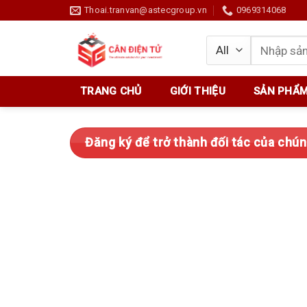
Skip
Thoai.tranvan@astecgroup.vn
0969314068
to
content
Tìm
kiếm:
TRANG CHỦ
GIỚI THIỆU
SẢN PHẨ
Đăng ký để trở thành đối tác của chúng