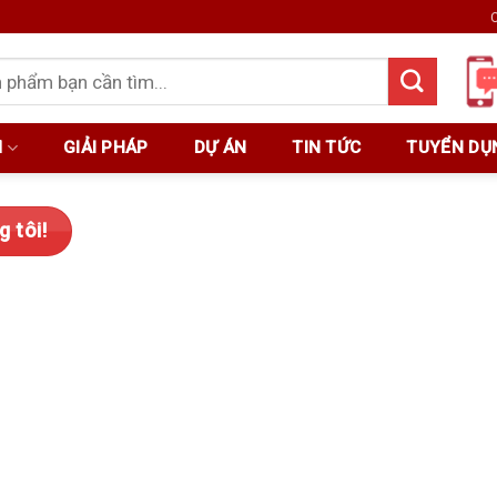
C
M
GIẢI PHÁP
DỰ ÁN
TIN TỨC
TUYỂN DỤ
 tôi!