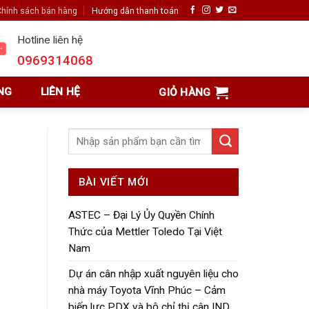
hính sách bán hàng
Hướng dẫn thanh toán
Hotline liên hệ
0969314068
NG
LIÊN HỆ
GIỎ HÀNG
BÀI VIẾT MỚI
ASTEC – Đại Lý Ủy Quyền Chính
Thức của Mettler Toledo Tại Việt
Nam
Dự án cân nhập xuất nguyên liệu cho
nhà máy Toyota Vĩnh Phúc – Cảm
biến lực PDX và bộ chỉ thị cân IND