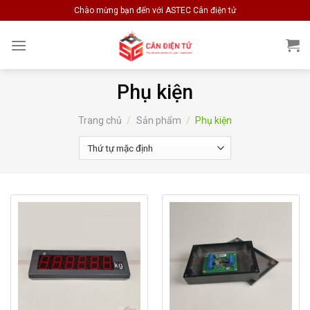
Skip
Chào mừng bạn đến với ASTEC Cân điện tử
to
content
Phụ kiện
Trang chủ
/
Sản phẩm
/
Phụ kiện