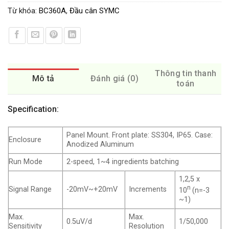
Từ khóa:
BC360A
,
Đầu cân SYMC
Thông tin thanh
Mô tả
Đánh giá (0)
toán
Specification:
Panel Mount. Front plate: SS304, IP65. Case:
Enclosure
Anodized Aluminum
Run Mode
2-speed, 1~4 ingredients batching
1,2,5 x
n
Signal Range
-20mV~+20mV
Increments
10
(n=-3
~1)
Max.
Max.
0.5uV/d
1/50,000
Sensitivity
Resolution