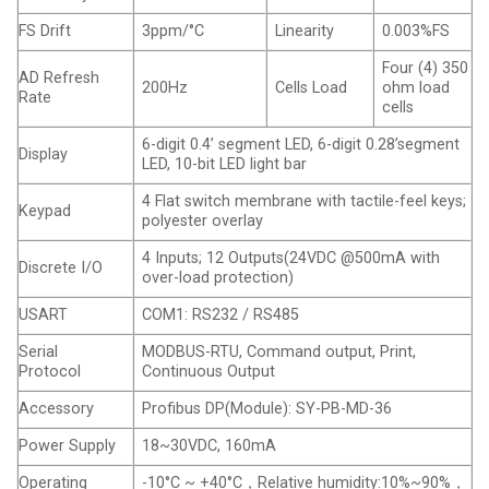
FS Drift
3ppm/°C
Linearity
0.003%FS
Four (4) 350
AD Refresh
200Hz
Cells Load
ohm load
Rate
cells
6-digit 0.4’ segment LED, 6-digit 0.28’segment
Display
LED, 10-bit LED light bar
4 Flat switch membrane with tactile-feel keys;
Keypad
polyester overlay
4 Inputs; 12 Outputs(24VDC @500mA with
Discrete I/O
over-load protection)
USART
COM1: RS232 / RS485
Serial
MODBUS-RTU, Command output, Print,
Protocol
Continuous Output
Accessory
Profibus DP(Module): SY-PB-MD-36
Power Supply
18~30VDC, 160mA
Operating
-10°C ~ +40°C，Relative humidity:10%~90%，