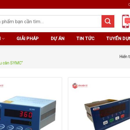
C
M
GIẢI PHÁP
DỰ ÁN
TIN TỨC
TUYỂN DỤ
Hiển t
u cân SYMC”