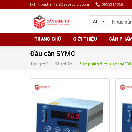
Skip
Thoai.tranvan@astecgroup.vn
0969314068
to
content
Tìm
kiếm:
TRANG CHỦ
GIỚI THIỆU
SẢN PHẨ
Đầu cân SYMC
Trang chủ
/
Sản phẩm
/
Sản phẩm được gắn thẻ “Đầ