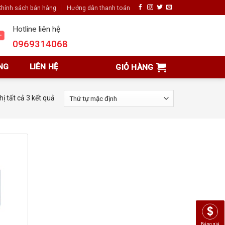
hính sách bán hàng
Hướng dẫn thanh toán
Hotline liên hệ
0969314068
NG
LIÊN HỆ
GIỎ HÀNG
hị tất cả 3 kết quả
Bảng giá