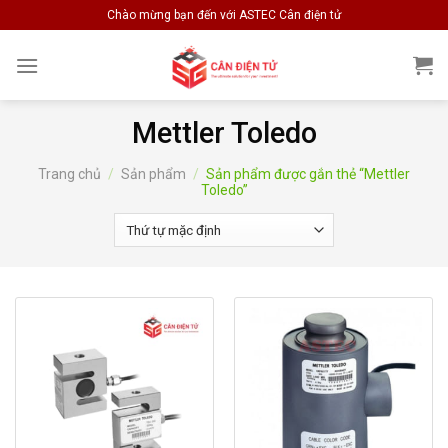
Skip
Chào mừng bạn đến với ASTEC Cân điện tử
to
content
Mettler Toledo
Trang chủ
/
Sản phẩm
/
Sản phẩm được gắn thẻ “Mettler
Toledo”