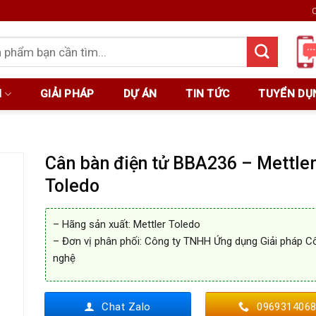
C
M
GIẢI PHÁP
DỰ ÁN
TIN TỨC
TUYỂN DỤ
Cân bàn điện tử BBA236 – Mettle
Toledo
– Hãng sản xuất: Mettler Toledo
– Đơn vị phân phối: Công ty TNHH Ứng dụng Giải pháp C
nghệ
Chat Zalo
096931406