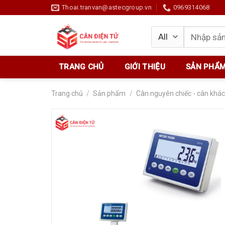
Skip
Thoai.tranvan@astecgroup.vn
0969314068
to
content
Tìm
kiếm:
TRANG CHỦ
GIỚI THIỆU
SẢN PHẨ
Trang chủ
/
Sản phẩm
/
Cân nguyên chiếc - cân khác