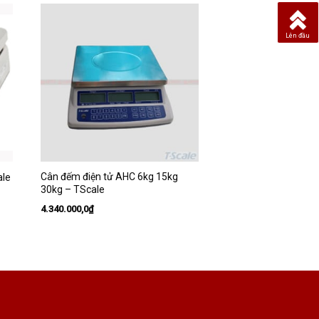
Lên đầu
Cân đếm điện tử AHC 6kg 15kg
ale
30kg – TScale
4.340.000,0
₫