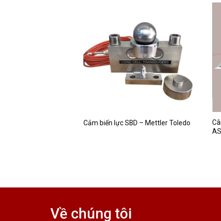
Câ
e lăn M501 – Tscale
Cảm biến lực SBD – Mettler Toledo
AS
Về chúng tôi