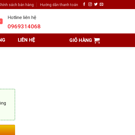
hính sách bán hàng
Hướng dẫn thanh toán
Hotline liên hệ
0969314068
NG
LIÊN HỆ
GIỎ HÀNG
r
ông
8