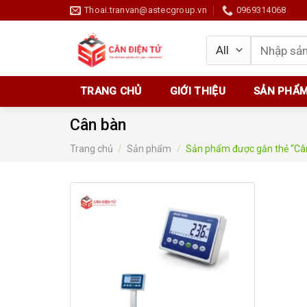
Skip
Thoai.tranvan@astecgroup.vn
0969314068
to
content
Tìm
kiếm:
TRANG CHỦ
GIỚI THIỆU
SẢN PHẨ
Cân bàn
Trang chủ
/
Sản phẩm
/
Sản phẩm được gắn thẻ “Câ