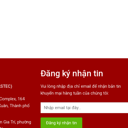
Đăng ký nhận tin
ASTEC)
Vui lòng nhập địa chỉ email để nhận bản tin
khuyến mại hàng tuần của chúng tôi:
 Complex, 164
Xuân, Thành phố
 Gia Trí, phường