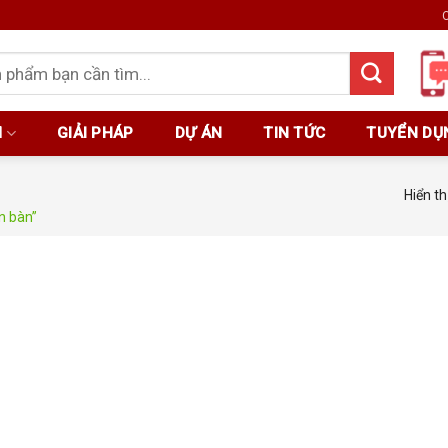
C
M
GIẢI PHÁP
DỰ ÁN
TIN TỨC
TUYỂN DỤ
Hiển th
n bàn”