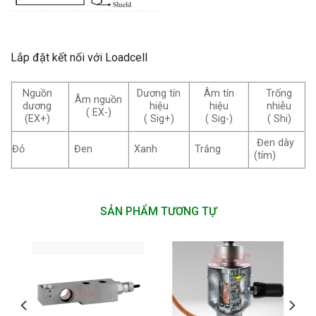
Lắp đặt kết nối với Loadcell
Nguồn
Dương tín
Âm tín
Trống
Âm nguồn
dương
hiệu
hiệu
nhiễu
( EX-)
(EX+)
( Sig+)
( Sig-)
( Shi)
Đen dày
Đỏ
Đen
Xanh
Trắng
(tím)
SẢN PHẨM TƯƠNG TỰ