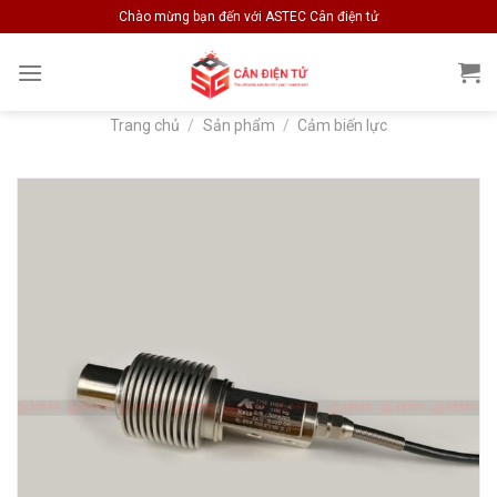
Skip
Chào mừng bạn đến với ASTEC Cân điện tử
to
content
Trang chủ
/
Sản phẩm
/
Cảm biến lực