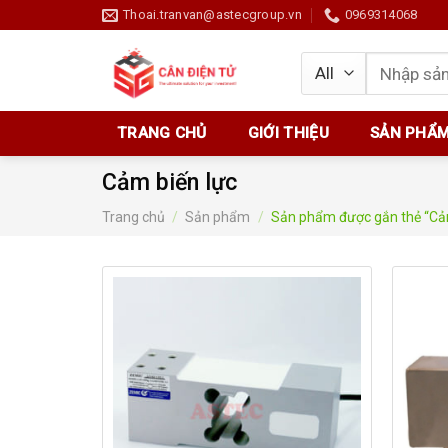
Skip
Thoai.tranvan@astecgroup.vn
0969314068
to
content
Tìm
kiếm:
TRANG CHỦ
GIỚI THIỆU
SẢN PHẨ
Cảm biến lực
Trang chủ
/
Sản phẩm
/
Sản phẩm được gắn thẻ “Cảm