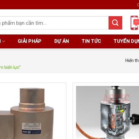
C
M
GIẢI PHÁP
DỰ ÁN
TIN TỨC
TUYỂN DỤ
Hiển th
 biến lực”