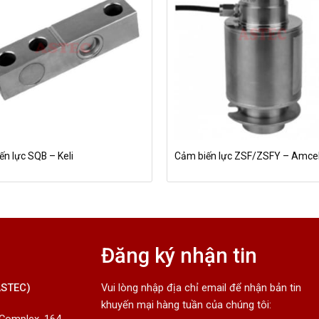
n lực SQB – Keli
Cảm biến lực ZSF/ZSFY – Amcel
Đăng ký nhận tin
ASTEC)
Vui lòng nhập địa chỉ email để nhận bản tin
khuyến mại hàng tuần của chúng tôi: