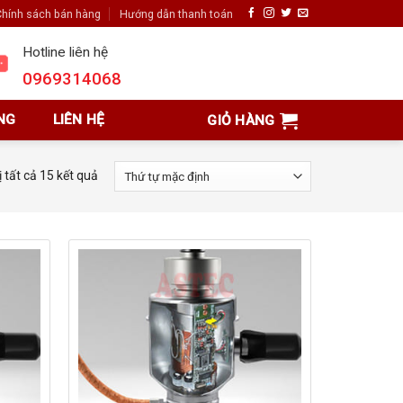
hính sách bán hàng
Hướng dẫn thanh toán
Hotline liên hệ
0969314068
NG
LIÊN HỆ
GIỎ HÀNG
ị tất cả 15 kết quả