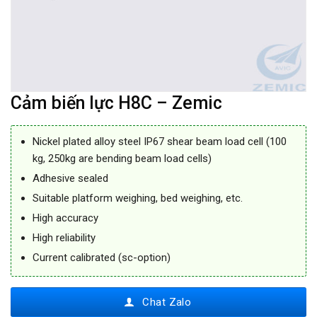
Cảm biến lực H8C – Zemic
Nickel plated alloy steel IP67 shear beam load cell (100
kg, 250kg are bending beam load cells)
Adhesive sealed
Suitable platform weighing, bed weighing, etc.
High accuracy
High reliability
Current calibrated (sc-option)
Chat Zalo