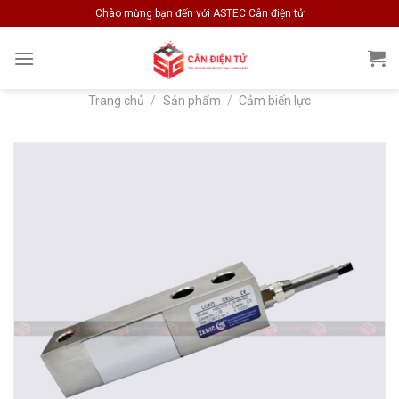
Skip
Chào mừng bạn đến với ASTEC Cân điện tử
to
content
Trang chủ
/
Sản phẩm
/
Cảm biến lực