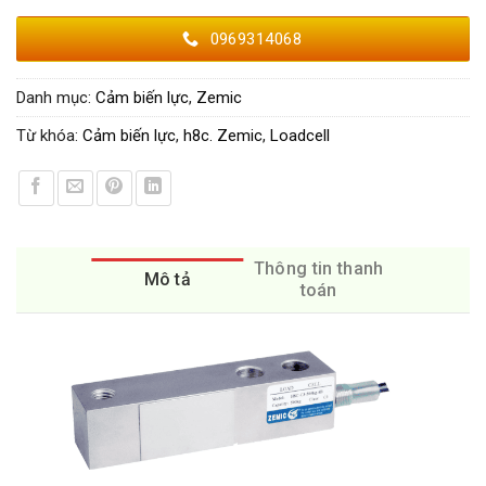
0969314068
Danh mục:
Cảm biến lực
,
Zemic
Từ khóa:
Cảm biến lực
,
h8c. Zemic
,
Loadcell
Thông tin thanh
Mô tả
toán