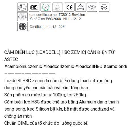
CẢM BIẾN LỰC (LOADCELL) H8C ZEMIC| CÂN ĐIỆN TỬ
ASTEC
#cambienluczemic
#loadcellzemic
#loadcellH8C
#cambienda
———————————————
Loadcell H8C Zemic là cảm biến dạng thanh, được ứng
dụng chủ yếu cho cân bàn và cân đóng bao.
Sản phẩm có mức tải từ 100kg, tới 250kg.
Cảm biến lực H8C được chế tạo bằng Alumium dạng thanh
song song, keo Silicon bịt kín, bề mặt được anodized và
chống ăn mòn.
Chuẩn OIML của tổ chức đo lường quốc tế.