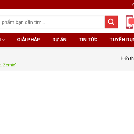
C
M
GIẢI PHÁP
DỰ ÁN
TIN TỨC
TUYỂN DỤ
Hiển th
. Zemic”