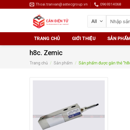
Skip
Thoai.tranvan@astecgroup.vn
0969314068
to
content
Tìm
kiếm:
TRANG CHỦ
GIỚI THIỆU
SẢN PHẨ
h8c. Zemic
Trang chủ
/
Sản phẩm
/
Sản phẩm được gắn thẻ “h8c