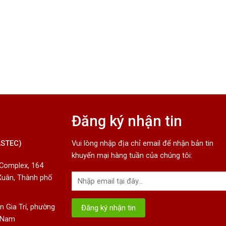
Đăng ký nhận tin
ASTEC)
Vui lòng nhập địa chỉ email để nhận bản tin
khuyến mại hàng tuần của chúng tôi:
 Complex, 164
Xuân, Thành phố
 Gia Trí, phường
t Nam