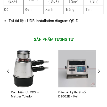
(EX+)
( Sig+)
( Sig-)
( Shi)
Đỏ
Đen
Xanh
Trắng
Tím
Tải tài liệu:
UDB Installation diagram
QS-D
SẢN PHẨM TƯƠNG TỰ
Cảm biến lực PDX –
Đầu cân kỹ thuật số
Mettler Toledo
D2002E – Keli