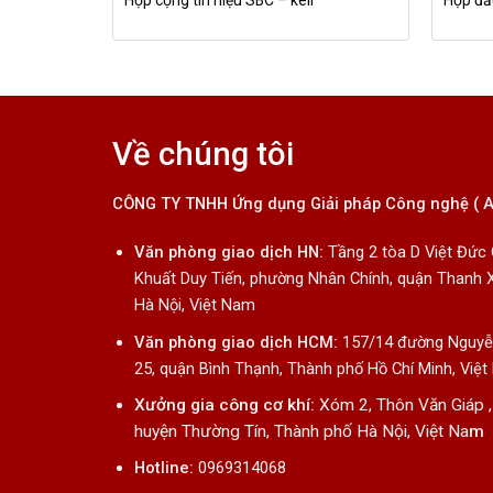
Hộp cộng tín hiệu SBC – keli
Hộp đấu
Về chúng tôi
CÔNG TY TNHH Ứng dụng Giải pháp Công nghệ ( 
Văn phòng giao dịch HN:
Tầng 2 tòa D Việt Đức
Khuất Duy Tiến, phường Nhân Chính, quận Thanh 
Hà Nội, Việt Nam
Văn phòng giao dịch HCM:
157/14 đường Nguyễn
25, quận Bình Thạnh, Thành phố Hồ Chí Minh, Việ
Xưởng gia công cơ khí:
Xóm 2, Thôn Văn Giáp ,
huyện Thường Tín, Thành phố Hà Nội, Việt Na
m
Hotline:
0969314068