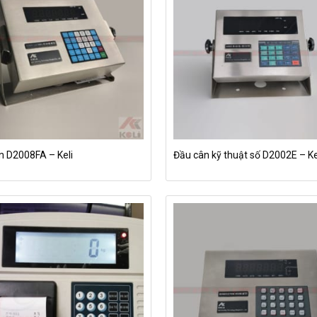
n D2008FA – Keli
Đầu cân kỹ thuật số D2002E – Ke