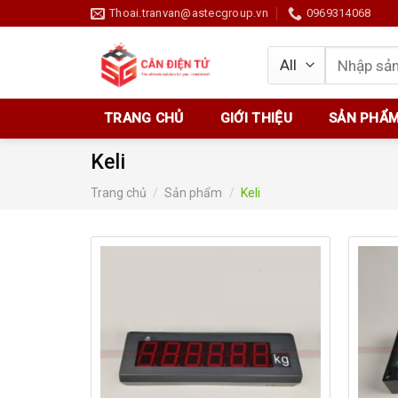
Skip
Thoai.tranvan@astecgroup.vn
0969314068
to
content
Tìm
kiếm:
TRANG CHỦ
GIỚI THIỆU
SẢN PHẨ
Keli
Trang chủ
/
Sản phẩm
/
Keli