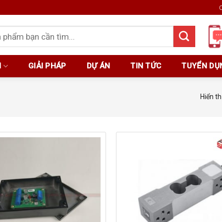
C
M
GIẢI PHÁP
DỰ ÁN
TIN TỨC
TUYỂN DỤ
Hiển th