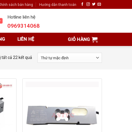
hính sách bán hàng
Hướng dẫn thanh toán
Hotline liên hệ
0969314068
NG
LIÊN HỆ
GIỎ HÀNG
ị tất cả 22 kết quả