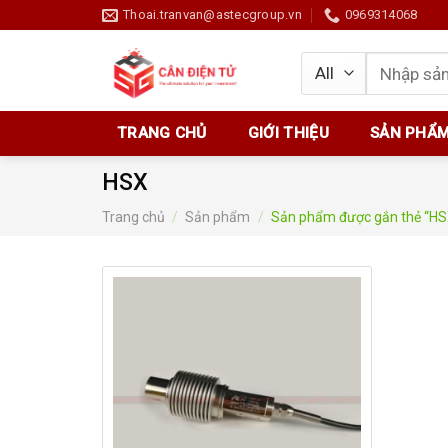
Skip
Thoai.tranvan@astecgroup.vn
0969314068
to
content
Tìm
kiếm:
TRANG CHỦ
GIỚI THIỆU
SẢN PHẨ
HSX
Trang chủ
/
Sản phẩm
/
Sản phẩm được gắn thẻ “HS