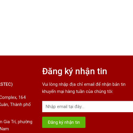
Đăng ký nhận tin
ASTEC)
Vui lòng nhập địa chỉ email để nhận bản tin
khuyến mại hàng tuần của chúng tôi:
 Complex, 164
Xuân, Thành phố
 Gia Trí, phường
t Nam