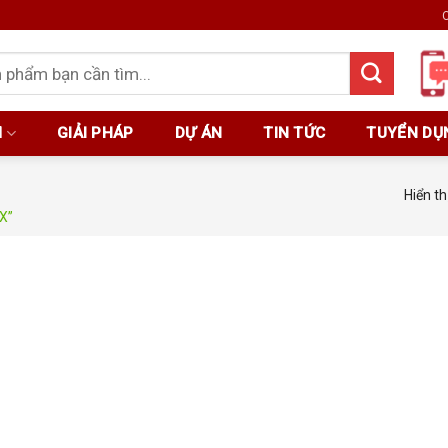
C
M
GIẢI PHÁP
DỰ ÁN
TIN TỨC
TUYỂN DỤ
Hiển th
X”