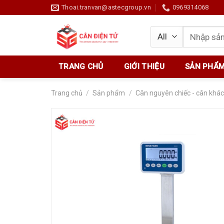
Skip
Thoai.tranvan@astecgroup.vn
0969314068
to
content
Tìm
kiếm:
TRANG CHỦ
GIỚI THIỆU
SẢN PHẨ
Trang chủ
/
Sản phẩm
/
Cân nguyên chiếc - cân khác