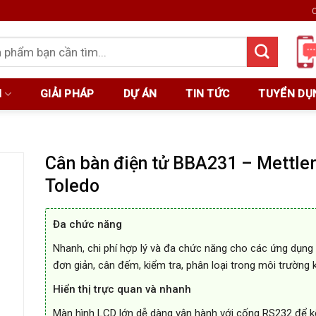
C
M
GIẢI PHÁP
DỰ ÁN
TIN TỨC
TUYỂN DỤ
Cân bàn điện tử BBA231 – Mettle
Toledo
Đa chức năng
Nhanh, chi phí hợp lý và đa chức năng cho các ứng dụng
đơn giản, cân đếm, kiểm tra, phân loại trong môi trường 
Hiển thị trực quan và nhanh
Màn hình LCD lớn dễ dàng vận hành với cống RS232 để kế