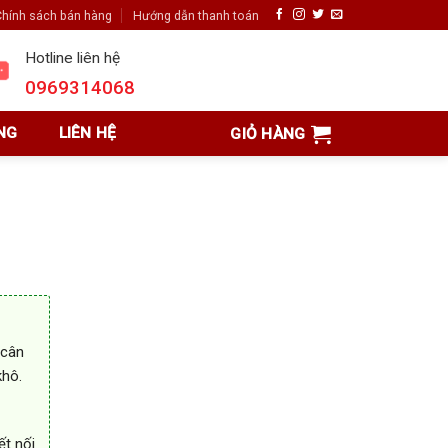
hính sách bán hàng
Hướng dẫn thanh toán
Hotline liên hệ
0969314068
NG
LIÊN HỆ
GIỎ HÀNG
r
 cân
khô.
t nối