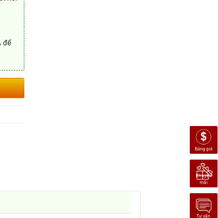
A để
8
Bảng giá
Khuyến
mãi
Tư vấn