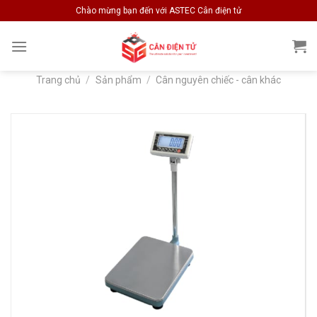
Skip
Chào mừng bạn đến với ASTEC Cân điện tử
to
content
Trang chủ
/
Sản phẩm
/
Cân nguyên chiếc - cân khác