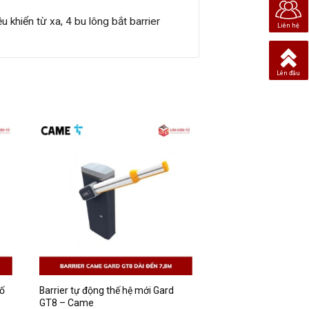
u khiển từ xa, 4 bu lông bắt barrier
Liên hệ
Lên đầu
số
Barrier tự động thế hệ mới Gard
GT8 – Came