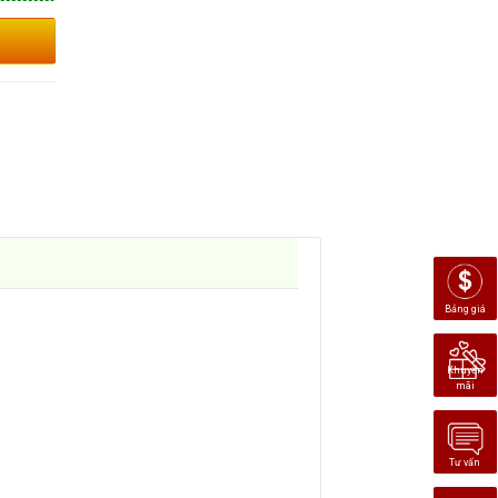
8
Bảng giá
Khuyến
mãi
Tư vấn