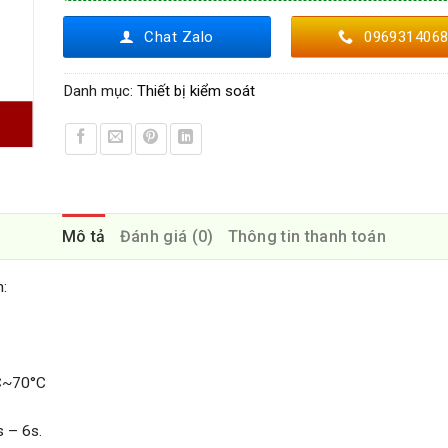
Chat Zalo
096931406
Danh mục:
Thiết bị kiểm soát
Mô tả
Đánh giá (0)
Thông tin thanh toán
n:
°C~70°C
s – 6s.