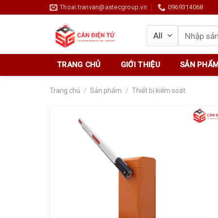
Skip
Thoai.tranvan@astecgroup.vn
0969314068
to
content
Tìm
kiếm:
TRANG CHỦ
GIỚI THIỆU
SẢN PHẨ
Trang chủ
/
Sản phẩm
/
Thiết bị kiểm soát