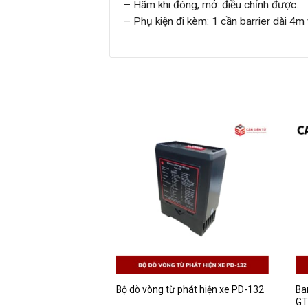
– Hãm khi đóng, mở: điều chỉnh được.
– Phụ kiện đi kèm: 1 cần barrier dài 4m 
Ba
iao thông ĐGT-01
Bộ dò vòng từ phát hiện xe PD-132
GT