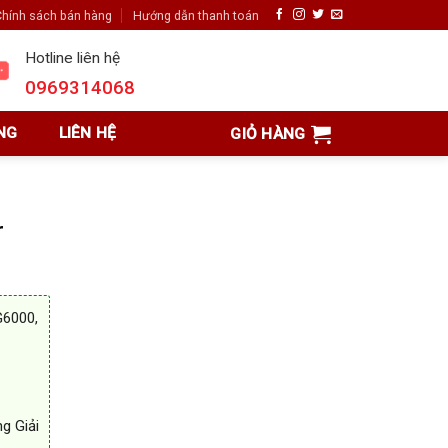
hính sách bán hàng
Hướng dẫn thanh toán
Hotline liên hệ
0969314068
NG
LIÊN HỆ
GIỎ HÀNG
r
G6000,
g Giải