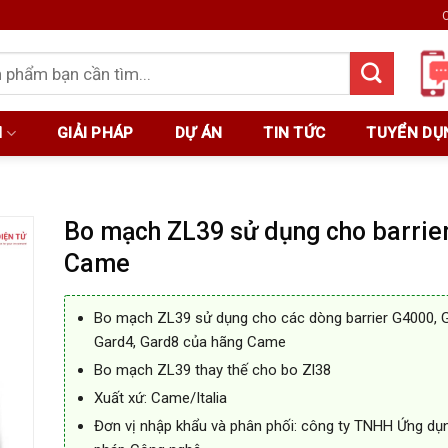
C
M
GIẢI PHÁP
DỰ ÁN
TIN TỨC
TUYỂN DỤ
Bo mạch ZL39 sử dụng cho barrie
Came
Bo mạch ZL39 sử dụng cho các dòng barrier G4000, 
Gard4, Gard8 của hãng Came
Bo mạch ZL39 thay thế cho bo Zl38
Xuất xứ: Came/Italia
Đơn vị nhập khẩu và phân phối: công ty TNHH Ứng dụn