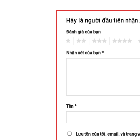
Hãy là người đầu tiên nhậ
Đánh giá của bạn
1
2
3
4
5
Nhận xét của bạn
*
Tên
*
Lưu tên của tôi, email, và trang 