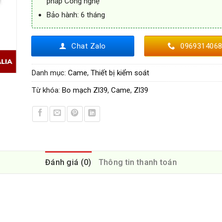
pháp Công nghệ
Bảo hành: 6 tháng
Chat Zalo
096931406
Danh mục:
Came
,
Thiết bị kiểm soát
Từ khóa:
Bo mạch Zl39
,
Came
,
Zl39
Đánh giá (0)
Thông tin thanh toán