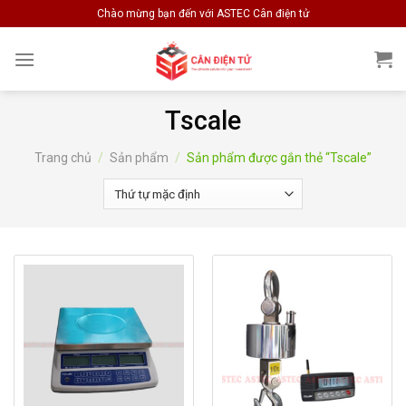
Skip
Chào mừng bạn đến với ASTEC Cân điện tử
to
content
Tscale
Trang chủ
/
Sản phẩm
/
Sản phẩm được gắn thẻ “Tscale”