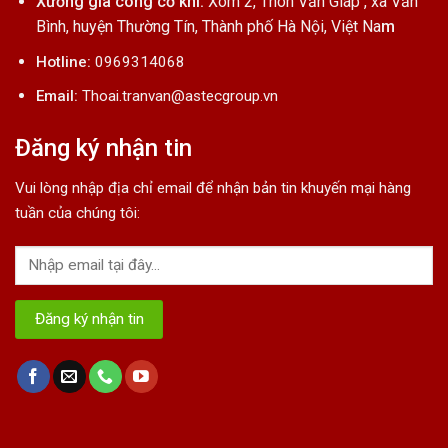
Xưởng gia công cơ khí:
Xóm 2, Thôn Văn Giáp , xã Văn
Bình, huyện Thường Tín, Thành phố Hà Nội, Việt Na
m
Hotline:
0969314068
Email:
Thoai.tranvan@astecgroup.vn
Đăng ký nhận tin
Vui lòng nhập địa chỉ email để nhận bản tin khuyến mại hàng
tuần của chúng tôi: