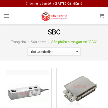
Skip
Chào mừng bạn đến với ASTEC Cân điện tử
to
content
SBC
Trang chủ
/
Sản phẩm
/
Sản phẩm được gắn thẻ “SBC”