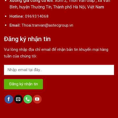
Xưởng gia công cơ khí:
Xóm 2, Thôn Văn Giáp , xã Văn
Bình, huyện Thường Tín, Thành phố Hà Nội, Việt Na
m
Hotline:
0969314068
Email:
Thoai.tranvan@astecgroup.vn
Đăng ký nhận tin
Vui lòng nhập địa chỉ email để nhận bản tin khuyến mại hàng
tuần của chúng tôi: