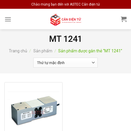
Skip
Chào mừng bạn đến với ASTEC Cân điện tử
to
content
MT 1241
Trang chủ
/
Sản phẩm
/
Sản phẩm được gắn thẻ “MT 1241”