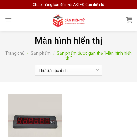
Skip
Chào mừng bạn đến với ASTEC Cân điện tử
to
content
Màn hình hiển thị
Trang chủ
/
Sản phẩm
/
Sản phẩm được gắn thẻ “Màn hình hiển
thị”