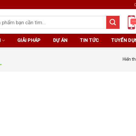
C
M
GIẢI PHÁP
DỰ ÁN
TIN TỨC
TUYỂN DỤ
Hiển th
”