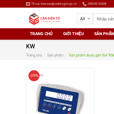
Skip
Thoai.tranvan@astecgroup.vn
0969314068
to
content
Tìm
kiếm:
TRANG CHỦ
GIỚI THIỆU
SẢN PHẨ
KW
Trang chủ
/
Sản phẩm
/
Sản phẩm được gắn thẻ “KW
-29%