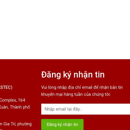
Đăng ký nhận tin
ASTEC)
Vui lòng nhập địa chỉ email để nhận bản tin
khuyến mại hàng tuần của chúng tôi:
 Complex, 164
Xuân, Thành phố
 Gia Trí, phường