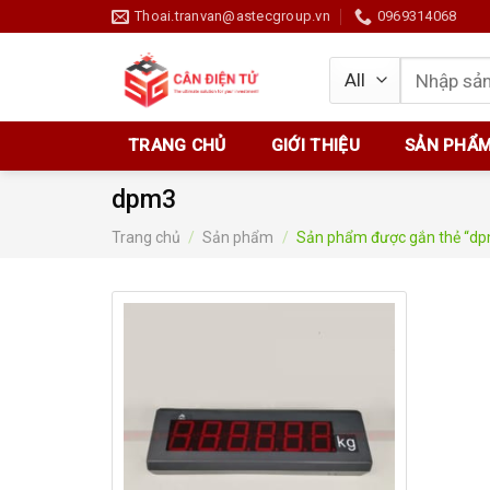
Skip
Thoai.tranvan@astecgroup.vn
0969314068
to
content
Tìm
kiếm:
TRANG CHỦ
GIỚI THIỆU
SẢN PHẨ
dpm3
Trang chủ
/
Sản phẩm
/
Sản phẩm được gắn thẻ “d