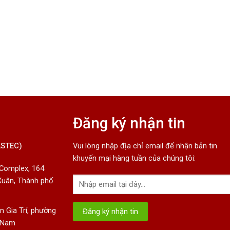
Đăng ký nhận tin
ASTEC)
Vui lòng nhập địa chỉ email để nhận bản tin
khuyến mại hàng tuần của chúng tôi:
 Complex, 164
Xuân, Thành phố
 Gia Trí, phường
t Nam