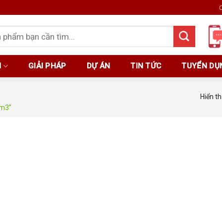
C
M
GIẢI PHÁP
DỰ ÁN
TIN TỨC
TUYỂN DỤ
Hiển th
pm3”