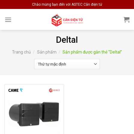
Skip
Chào mừng bạn đến với ASTEC Cân điện tử
to
content
DeltaI
Trang chủ
/
Sản phẩm
/
Sản phẩm được gắn thẻ “DeltaI”