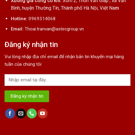
Xưởng gia công cơ khí:
Xóm 2, Thôn Văn Giáp , xã Văn
Bình, huyện Thường Tín, Thành phố Hà Nội, Việt Na
m
Hotline:
0969314068
Email:
Thoai.tranvan@astecgroup.vn
Đăng ký nhận tin
Vui lòng nhập địa chỉ email để nhận bản tin khuyến mại hàng
tuần của chúng tôi: