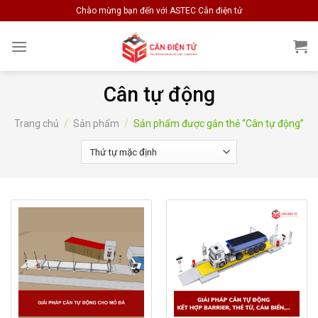
Skip
Chào mừng bạn đến với ASTEC Cân điện tử
to
content
Cân tự động
Trang chủ
/
Sản phẩm
/
Sản phẩm được gắn thẻ “Cân tự động”