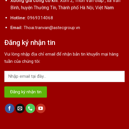
Xưởng gia công cơ khí:
Xóm 2, Thôn Văn Giáp , xã Văn
Bình, huyện Thường Tín, Thành phố Hà Nội, Việt Na
m
Hotline:
0969314068
Email:
Thoai.tranvan@astecgroup.vn
Đăng ký nhận tin
Vui lòng nhập địa chỉ email để nhận bản tin khuyến mại hàng
tuần của chúng tôi: