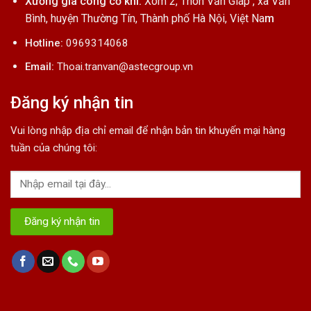
Xưởng gia công cơ khí:
Xóm 2, Thôn Văn Giáp , xã Văn
Bình, huyện Thường Tín, Thành phố Hà Nội, Việt Na
m
Hotline:
0969314068
Email:
Thoai.tranvan@astecgroup.vn
Đăng ký nhận tin
Vui lòng nhập địa chỉ email để nhận bản tin khuyến mại hàng
tuần của chúng tôi: