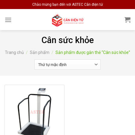
Skip
Chào mừng bạn đến với ASTEC Cân điện tử
to
content
Cân sức khỏe
Trang chủ
/
Sản phẩm
/
Sản phẩm được gắn thẻ “Cân sức khỏe”