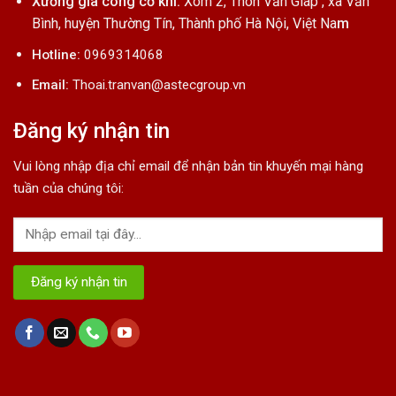
Xưởng gia công cơ khí:
Xóm 2, Thôn Văn Giáp , xã Văn
Bình, huyện Thường Tín, Thành phố Hà Nội, Việt Na
m
Hotline:
0969314068
Email:
Thoai.tranvan@astecgroup.vn
Đăng ký nhận tin
Vui lòng nhập địa chỉ email để nhận bản tin khuyến mại hàng
tuần của chúng tôi: