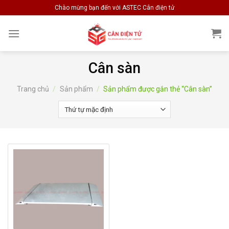
Skip
Chào mừng bạn đến với ASTEC Cân điện tử
to
content
Cân sàn
Trang chủ
/
Sản phẩm
/
Sản phẩm được gắn thẻ “Cân sàn”