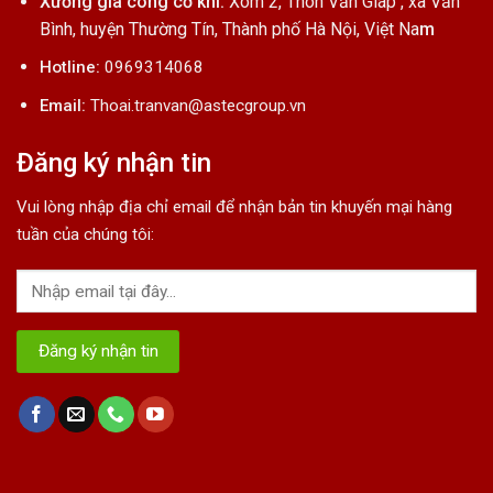
Xưởng gia công cơ khí:
Xóm 2, Thôn Văn Giáp , xã Văn
Bình, huyện Thường Tín, Thành phố Hà Nội, Việt Na
m
Hotline:
0969314068
Email:
Thoai.tranvan@astecgroup.vn
Đăng ký nhận tin
Vui lòng nhập địa chỉ email để nhận bản tin khuyến mại hàng
tuần của chúng tôi: