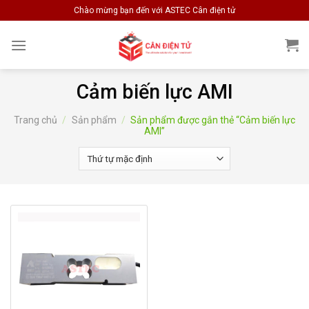
Skip
Chào mừng bạn đến với ASTEC Cân điện tử
to
content
Cảm biến lực AMI
Trang chủ
/
Sản phẩm
/
Sản phẩm được gắn thẻ “Cảm biến lực
AMI”