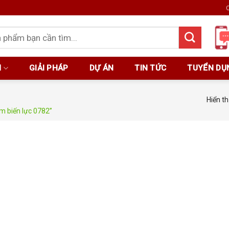
C
M
GIẢI PHÁP
DỰ ÁN
TIN TỨC
TUYỂN DỤ
Hiển th
 biến lực 0782”