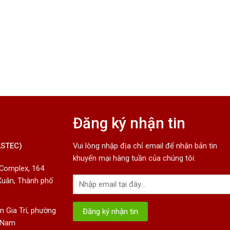
Đăng ký nhận tin
ASTEC)
Vui lòng nhập địa chỉ email để nhận bản tin
khuyến mại hàng tuần của chúng tôi:
 Complex, 164
Xuân, Thành phố
 Gia Trí, phường
t Nam