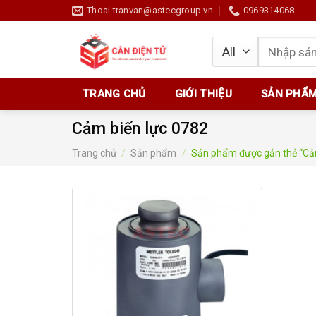
Skip
Thoai.tranvan@astecgroup.vn
0969314068
to
content
Tìm
kiếm:
TRANG CHỦ
GIỚI THIỆU
SẢN PHẨ
Cảm biến lực 0782
Trang chủ
/
Sản phẩm
/
Sản phẩm được gắn thẻ “Cảm