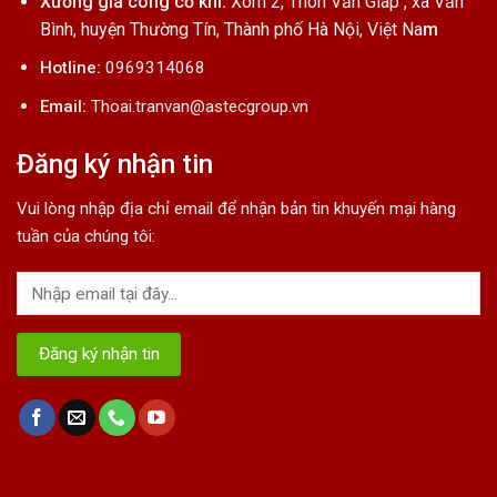
Xưởng gia công cơ khí:
Xóm 2, Thôn Văn Giáp , xã Văn
Bình, huyện Thường Tín, Thành phố Hà Nội, Việt Na
m
Hotline:
0969314068
Email:
Thoai.tranvan@astecgroup.vn
Đăng ký nhận tin
Vui lòng nhập địa chỉ email để nhận bản tin khuyến mại hàng
tuần của chúng tôi: