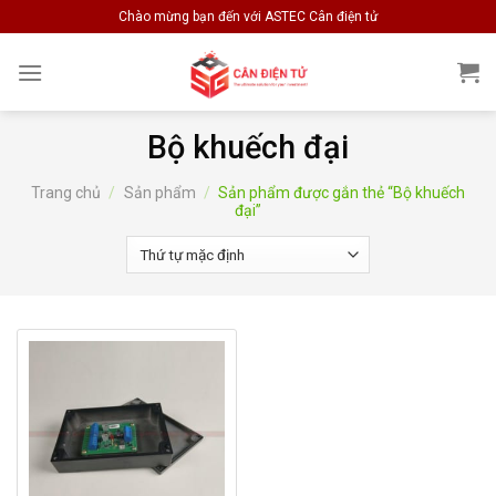
Skip
Chào mừng bạn đến với ASTEC Cân điện tử
to
content
Bộ khuếch đại
Trang chủ
/
Sản phẩm
/
Sản phẩm được gắn thẻ “Bộ khuếch
đại”