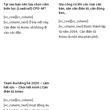
Tại sao bạn nên lựa chọn cảm
Gia công cơ khí các loại cân
biến lực (Loadcell) CPD-M?
bàn, sàn cân điện tử, cân đóng
bao,…
[vc_row][vc_column]
[vc_row][vc_column]
[vc_column_text] Ở bài viết này,
[vc_column_text] Được thành lập
Cân điện tử Astec sẽ không đi
từ năm 2004, Cân điện tử
vào các đặc...
Astec là một nhà phân phối...
Team Building hè 2020 – Làm
hết sức – Chơi hết mình | Cân
điện tử Astec
[vc_row][vc_column]
[vc_column_text] Hoạt động du