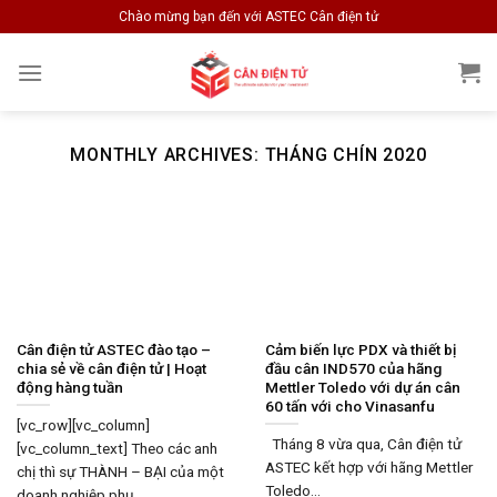
Skip
Chào mừng bạn đến với ASTEC Cân điện tử
to
content
MONTHLY ARCHIVES:
THÁNG CHÍN 2020
Cân điện tử ASTEC đào tạo –
Cảm biến lực PDX và thiết bị
chia sẻ về cân điện tử | Hoạt
đầu cân IND570 của hãng
động hàng tuần
Mettler Toledo với dự án cân
60 tấn với cho Vinasanfu
[vc_row][vc_column]
Tháng 8 vừa qua, Cân điện tử
[vc_column_text] Theo các anh
ASTEC kết hợp với hãng Mettler
chị thì sự THÀNH – BẠI của một
Toledo...
doanh nghiệp phụ...